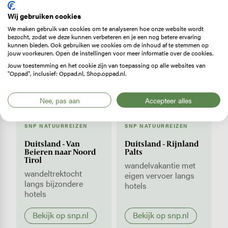
onderdak te…
Wij gebruiken cookies
Lees verder
We maken gebruik van cookies om te analyseren hoe onze website wordt
bezocht, zodat we deze kunnen verbeteren en je een nog betere ervaring
kunnen bieden. Ook gebruiken we cookies om de inhoud af te stemmen op
jouw voorkeuren. Open de instellingen voor meer informatie over de cookies.
Geselecteerd door Op Pad
Jouw toestemming en het cookie zijn van toepassing op alle websites van
"Oppad", inclusief: Oppad.nl, Shop.oppad.nl.
Nee, pas aan
Accepteer alles
SNP NATUURREIZEN
SNP NATUURREIZEN
Duitsland - Van
Duitsland - Rijnland
Beieren naar Noord
Palts
Tirol
wandelvakantie met
wandeltrektocht
eigen vervoer langs
langs bijzondere
hotels
hotels
Bekijk op snp.nl
Bekijk op snp.nl