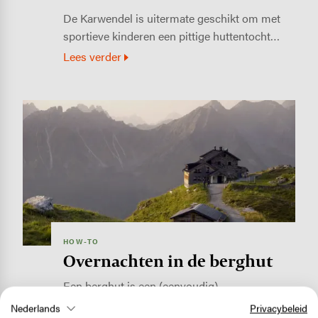
De Karwendel is uitermate geschikt om met
sportieve kinderen een pittige huttentocht…
Lees verder
Image
HOW-TO
Overnachten in de berghut
Een berghut is een (eenvoudig)
onderkomen in de bergen, dat dient om
Nederlands
Privacybeleid