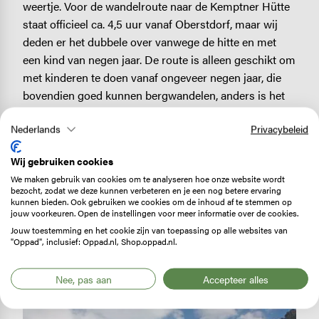
weertje. Voor de wandelroute naar de Kemptner Hütte
staat officieel ca. 4,5 uur vanaf Oberstdorf, maar wij
deden er het dubbele over vanwege de hitte en met
een kind van negen jaar. De route is alleen geschikt om
met kinderen te doen vanaf ongeveer negen jaar, die
bovendien goed kunnen bergwandelen, anders is het
te zwaar. Bovendien zit er een lastige, smalle passage
Nederlands
Privacybeleid
in langs een steile helling via een staalkabel.
Hoogteverschil: 1.050 m. De
Kemptner Hütte
is één
Wij gebruiken cookies
van de grootste berghutten in de hele Alpen. Er zijn
We maken gebruik van cookies om te analyseren hoe onze website wordt
honderd bedden in aparte ­kamers en 190 verdeeld over
bezocht, zodat we deze kunnen verbeteren en je een nog betere ervaring
twee ­lagers (je ligt dus knus met 80 ­mensen op een
kunnen bieden. Ook gebruiken we cookies om de inhoud af te stemmen op
jouw voorkeuren. Open de instellingen voor meer informatie over de cookies.
zaal). Geopend van midden juni tot midden oktober.
Jouw toestemming en het cookie zijn van toepassing op alle websites van
"Oppad", inclusief: Oppad.nl, Shop.oppad.nl.
Nog nooit in een berghut geslapen? Lees dit eerst!
Nee, pas aan
Accepteer alles
Image