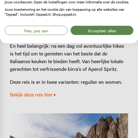
Een van de hoogtepunten van deze reis is de
jouw voorkeuren. Open de instellingen voor meer informatie over de cookies.
Jouw toestemming en het cookie zijn van toepassing op alle websites van
uitdagende tocht naar de Passo de Antermoa, gelegen
"Oppad", inclusief: Oppad.nl, Shop.oppad.nl.
op een hoogte van maar liefst 2770 meter. Dit
adembenemende uitzichtpunt zal je belonen met
Nee, pas aan
Accepteer alles
panoramische vergezichten die je niet snel vergeet.
En heel belangrijk: na een dag vol avontuurlijke hikes
is het tijd om te genieten van het beste dat de
Italiaanse keuken te bieden heeft. Van heerlijke lokale
gerechten tot verfrissende birra's of Aperol Spritz.
Deze reis is er in twee varianten: regulier en women.
Bekijk deze reis hier
Image