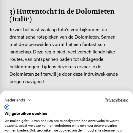
3) Huttentocht in de Dolomieten
(Italië)
Je ziet het vast vaak op foto's voorbijkomen: de
dramatische rotspieken van de Dolomieten. Samen
met de alpenweiden vormt het een fantastisch
landschap. Deze regio biedt veel verschillende hike
routes, van ontspannen paden tot uitdagende
beklimmingen. Tijdens deze reis ervaar je de
Dolomieten zelf terwijl je door deze indrukwekkende
bergen navigeert.
Samen met andere hikers verken je tijdens de
Nederlands
Privacybeleid
meerdaagse huttentocht de
Dolomiti
, die door
UNESCO zijn erkend als Werelderfgoed. Van markante
Wij gebruiken cookies
rotswanden tot steile pieken en witte kalkstenen
We maken gebruik van cookies om te analyseren hoe onze website wordt
formaties. Elke dag is anders.
bezocht, zodat we deze kunnen verbeteren en je een nog betere ervaring
kunnen bieden. Ook gebruiken we cookies om de inhoud af te stemmen op