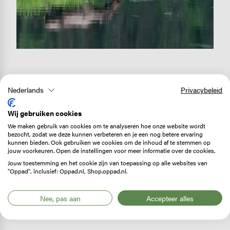
It’s over
Nederlands
Privacybeleid
Over de Denali Highway rollen we naar het oosten.
Een ruige piste, onverhard, modderig en vol gaten. 216
Wij gebruiken cookies
kilometer pure eenzaamheid, nog beklemtoond door
We maken gebruik van cookies om te analyseren hoe onze website wordt
bezocht, zodat we deze kunnen verbeteren en je een nog betere ervaring
de laag hangende wolken. Op weg naar de pashoogte
kunnen bieden. Ook gebruiken we cookies om de inhoud af te stemmen op
van de Maclaren Summit wijken de sparren
jouw voorkeuren. Open de instellingen voor meer informatie over de cookies.
moerassen en meertjes, waarop trompetzwanen
Jouw toestemming en het cookie zijn van toepassing op alle websites van
"Oppad", inclusief: Oppad.nl, Shop.oppad.nl.
dobberen. Langs de pasweg ligt niet één dorp, slechts
een handvol
road houses
, waar je kunt eten, slapen of
Nee, pas aan
Accepteer alles
een kano huren. Een schitterende omgeving, maar de
eenzaamheid vergt soms ook zijn tol.