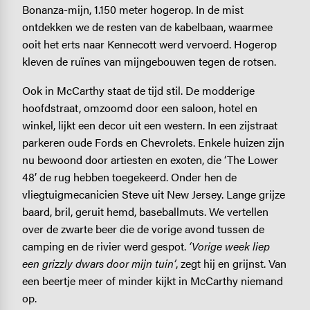
Bonanza-mijn, 1.150 meter hogerop. In de mist
ontdekken we de resten van de kabelbaan, waarmee
ooit het erts naar Kennecott werd vervoerd. Hogerop
kleven de ruïnes van mijngebouwen tegen de rotsen.
Ook in McCarthy staat de tijd stil. De modderige
hoofdstraat, omzoomd door een saloon, hotel en
winkel, lijkt een decor uit een western. In een zijstraat
parkeren oude Fords en Chevrolets. Enkele huizen zijn
nu bewoond door artiesten en exoten, die ‘The Lower
48’ de rug hebben toegekeerd. Onder hen de
vliegtuigmecanicien Steve uit New Jersey. Lange grijze
baard, bril, geruit hemd, baseballmuts. We vertellen
over de zwarte beer die de vorige avond tussen de
camping en de rivier werd gespot.
‘Vorige week liep
een grizzly dwars door mijn tuin’
, zegt hij en grijnst. Van
een beertje meer of minder kijkt in McCarthy niemand
op.