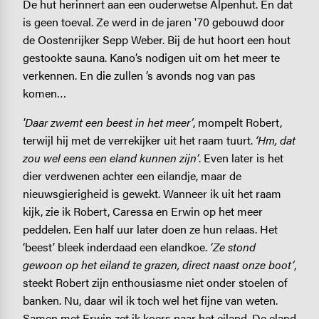
De hut herinnert aan een ouderwetse Alpenhut. En dat
is geen toeval. Ze werd in de jaren '70 gebouwd door
de Oostenrijker Sepp Weber. Bij de hut hoort een hout
gestookte sauna. Kano’s nodigen uit om het meer te
verkennen. En die zullen ’s avonds nog van pas
komen…
'Daar zwemt een beest in het meer’
, mompelt Robert,
terwijl hij met de verrekijker uit het raam tuurt.
‘Hm, dat
zou wel eens een eland kunnen zijn’
. Even later is het
dier verdwenen achter een eilandje, maar de
nieuwsgierigheid is gewekt. Wanneer ik uit het raam
kijk, zie ik Robert, Caressa en Erwin op het meer
peddelen. Een half uur later doen ze hun relaas. Het
‘beest’ bleek inderdaad een elandkoe.
‘Ze stond
gewoon op het eiland te grazen, direct naast onze boot’
,
steekt Robert zijn enthousiasme niet onder stoelen of
banken. Nu, daar wil ik toch wel het fijne van weten.
Samen met Erwin zet ik koers naar het eiland. De eland