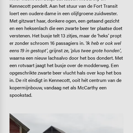
Kennecott pendelt. Aan het stuur van de Fort Transit
loert een oudere dame in een olijfgroene zuidwester.
Met gitzwart haar, donkere ogen, een getaand gezicht
en een heksenlach die een zwarte beer ter plaatse doet
verstenen. Het busje telt 13 zitjes, maar de ‘heks’ propt
er zonder schroom 16 passagiers in.
‘Ik heb er ook wel
eens 19 in gestopt’
, grijnst ze,
‘plus twee grote honden’
,
waarna een nieuw lachsalvo door het bos dondert. Met
een rotvaart jaagt het busje over de modderweg. Een
opgeschrikte zwarte beer vlucht hals over kop het bos
in. De rit eindigt in Kennecott, ooit hét centrum van de
kopermijnbouw, vandaag net als McCarthy een
spookstad.
Image