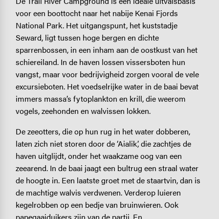
De Trail River Campground is een ideale uitvalsbasis
voor een boottocht naar het nabije Kenai Fjords
National Park. Het uitgangspunt, het kuststadje
Seward, ligt tussen hoge bergen en dichte
sparrenbossen, in een inham aan de oostkust van het
schiereiland. In de haven lossen vissersboten hun
vangst, maar voor bedrijvigheid zorgen vooral de vele
excursieboten. Het voedselrijke water in de baai bevat
immers massa’s fytoplankton en krill, die weerom
vogels, zeehonden en walvissen lokken.
De zeeotters, die op hun rug in het water dobberen,
laten zich niet storen door de ‘Aialik’, die zachtjes de
haven uitglijdt, onder het waakzame oog van een
zeearend. In de baai jaagt een bultrug een straal water
de hoogte in. Een laatste groet met de staartvin, dan is
de machtige walvis verdwenen. Verderop luieren
kegelrobben op een bedje van bruinwieren. Ook
papegaaiduikers zijn van de partij. En