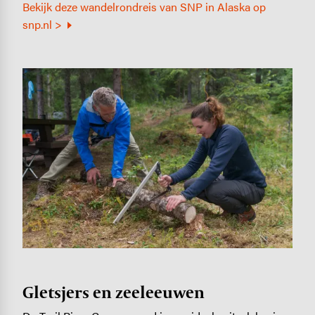
Bekijk deze wandelrondreis van SNP in Alaska op
snp.nl >
Image
Gletsjers en zeeleeuwen