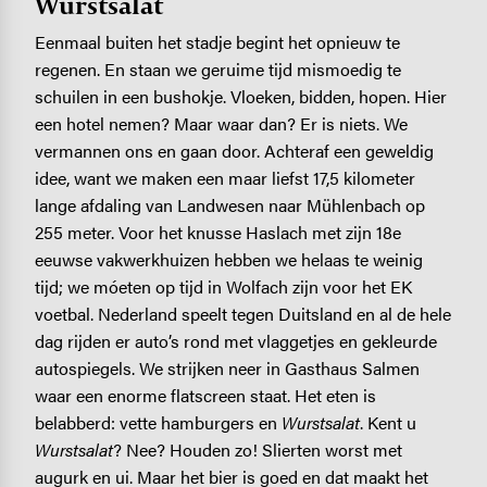
Wurstsalat
Eenmaal buiten het stadje begint het opnieuw te
regenen. En staan we geruime tijd mismoedig te
schuilen in een bushokje. Vloeken, bidden, hopen. Hier
een hotel nemen? Maar waar dan? Er is niets. We
vermannen ons en gaan door. Achteraf een geweldig
idee, want we maken een maar liefst 17,5 kilometer
lange afdaling van Landwesen naar Mühlenbach op
255 meter. Voor het knusse Haslach met zijn 18e
eeuwse vakwerkhuizen hebben we helaas te weinig
tijd; we móeten op tijd in Wolfach zijn voor het EK
voetbal. Nederland speelt tegen Duitsland en al de hele
dag rijden er auto’s rond met vlaggetjes en gekleurde
autospiegels. We strijken neer in Gasthaus Salmen
waar een enorme flatscreen staat. Het eten is
belabberd: vette hamburgers en
Wurstsalat
. Kent u
Wurstsalat
? Nee? Houden zo! Slierten worst met
augurk en ui. Maar het bier is goed en dat maakt het