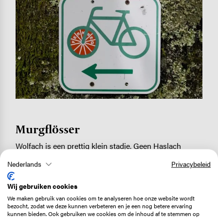
Murgflösser
Wolfach is een prettig klein stadje. Geen Haslach
wellicht met zijn prachtige
Pfarrkirche
, maar het heeft
Nederlands
Privacybeleid
een machtig stadhuis, een fraai marktplein en een
statig slot. Bij de plaatselijke fietsenwinkel halen we
Wij gebruiken cookies
nieuwe remblokken. Dat blijkt hard nodig, want het
We maken gebruik van cookies om te analyseren hoe onze website wordt
slechte weer van de laatste dagen heeft zijn tol geëist.
bezocht, zodat we deze kunnen verbeteren en je een nog betere ervaring
kunnen bieden. Ook gebruiken we cookies om de inhoud af te stemmen op