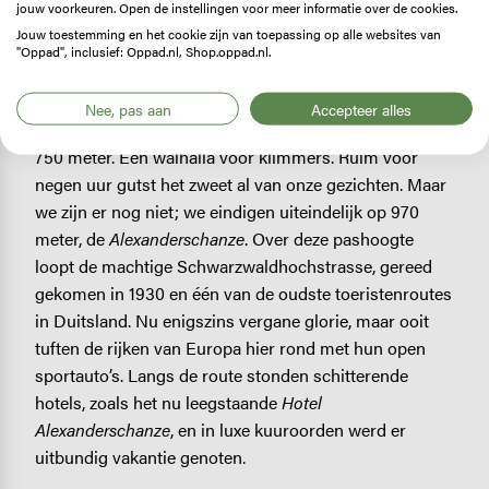
Onze fietsdag begint opmerkelijk genoeg met een bh
jouw voorkeuren. Open de instellingen voor meer informatie over de cookies.
op een wegwijzer. Intrigerend, welk verhaal zit daar
Jouw toestemming en het cookie zijn van toepassing op alle websites van
"Oppad", inclusief: Oppad.nl, Shop.oppad.nl.
achter? Wat is hier gebeurd?
Het past bij deze broeierige dag waarop we meteen
Nee, pas aan
Accepteer alles
steil in de beugels moeten. In korte tijd van 250 naar
750 meter. Een walhalla voor klimmers. Ruim voor
negen uur gutst het zweet al van onze gezichten. Maar
we zijn er nog niet; we eindigen uiteindelijk op 970
meter, de
Alexanderschanze
. Over deze pashoogte
loopt de machtige Schwarzwaldhochstrasse, gereed
gekomen in 1930 en één van de oudste toeristenroutes
in Duitsland. Nu enigszins vergane glorie, maar ooit
tuften de rijken van Europa hier rond met hun open
sportauto’s. Langs de route stonden schitterende
hotels, zoals het nu leegstaande
Hotel
Alexanderschanze
, en in luxe kuuroorden werd er
uitbundig vakantie genoten.