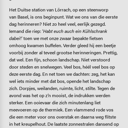
Het Duitse station van Lörrach, op een steenworp
van Basel, is ons beginpunt. Wat we ons van die eerste
dag herinneren? Niet zo heel veel, eerlijk gezegd.
Iemand die riep: ‘
Habt euch auch ein Kühlschrank
dabei
!’ toen we met onze zwaar bepakte fietsen
omhoog kwamen buffelen. Verder gleed hij een beetje
voorbij zonder al teveel grootse herinneringen. Prettig,
dat wel. Een fijn, schoon landschap. Niet verstoord
door steden en snelwegen. Veel bos, héél veel bos op
deze eerste dag. En net toen we dachten: zeg, het kan
wel iets minder met dat bos, opende het landschap
zich. Dorpjes, weilanden, ruimte, licht, stilte. Tegen de
avond was het op z’n mooist, de indrukken werden
sterker. Een ooievaar die zich minutenlang liet
meevoeren op de thermiek. Een vlammend rode vos
die een meter voor ons overstak en daarna weg flitste
in het kreupelhout. De laatste zonnestralen dansend op