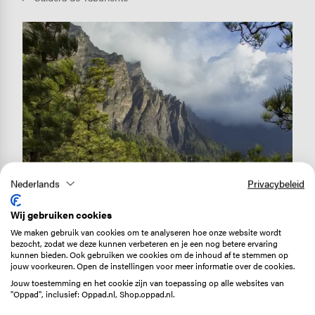
Image
Nederlands
Privacybeleid
Caldera de Taburiente
Wij gebruiken cookies
We maken gebruik van cookies om te analyseren hoe onze website wordt
bezocht, zodat we deze kunnen verbeteren en je een nog betere ervaring
Duik in de krater
kunnen bieden. Ook gebruiken we cookies om de inhoud af te stemmen op
jouw voorkeuren. Open de instellingen voor meer informatie over de cookies.
Nog een tip voor op je lijstje: de Caldera de Taburiente,
Jouw toestemming en het cookie zijn van toepassing op alle websites van
een nationaal park dat de thuishaven is van een van de
"Oppad", inclusief: Oppad.nl, Shop.oppad.nl.
grootste erosiekraters ter wereld. De caldera ontstond