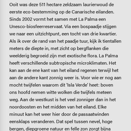
Ooit was deze 511 hectare zeldzaam laurierwoud de
eerste eco-bestemming op de Canarische eilanden.
Sinds 2002 vormt het samen met La Palma een
Unesco-biosfeerreservaat. Via een bospaadje stijgen
we naar een uitzichtpunt, een tocht van drie kwartier.
Als ik over de rand van het paadje tuur, kijk ik tientallen
meters de diepte in, met zicht op bergflanken die
weelderig begroeid zijn met exotische flora. La Palma
heeft verschillende subtropische microklimaten. Het
kan aan de ene kant van het eiland regenen terwijl het
aan de andere kant zonnig weer is. Voor wie er nog aan
mocht twijfelen waarom dit ‘Isla Verde’ heet: boven
ons hoofd nemen witte wolken die twijfels meteen
weg. Aan de westkust is het veel zonniger dan in het
noordoosten en het midden van het eiland. Elke
minuut kan het weer hier door de passaatwinden
eensklaps veranderen. Dat spel tussen nevel, hoge
bergen, diepgroene natuur en felle zon zorgt bijna