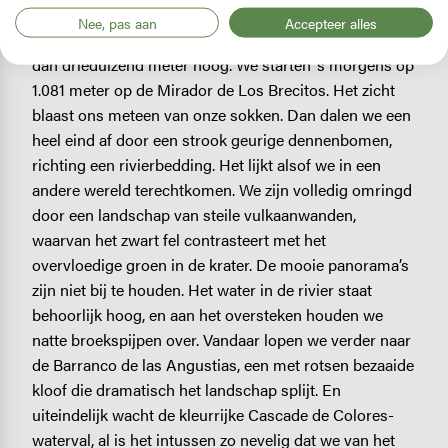
door verschillende vulkaanuitbarstingen, twee miljoen
Nee, pas aan
Accepteer alles
jaar geleden was dit nog een actieve vulkaan van meer
dan drieduizend meter hoog. We starten ‘s morgens op
1.081 meter op de Mirador de Los Brecitos. Het zicht
blaast ons meteen van onze sokken. Dan dalen we een
heel eind af door een strook geurige dennenbomen,
richting een rivierbedding. Het lijkt alsof we in een
andere wereld terechtkomen. We zijn volledig omringd
door een landschap van steile vulkaanwanden,
waarvan het zwart fel contrasteert met het
overvloedige groen in de krater. De mooie panorama’s
zijn niet bij te houden. Het water in de rivier staat
behoorlijk hoog, en aan het oversteken houden we
natte broekspijpen over. Vandaar lopen we verder naar
de Barranco de las Angustias, een met rotsen bezaaide
kloof die dramatisch het landschap splijt. En
uiteindelijk wacht de kleurrijke Cascade de Colores-
waterval, al is het intussen zo nevelig dat we van het