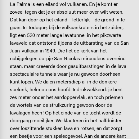
La Palma is een eiland vol vulkanen. En je komt er
zoveel tegen dat je er absoluut meer over wilt weten.
Dat kan door op het eiland – letterlijk – de grond in te
gaan. In Todoque, bij de vulkaankraters in het zuiden,
ligt een 520 meter lange lavatunnel in het pikzwarte
lavaveld dat ontstond tijdens de uitbarsting van de San
Juan-vulkaan in 1949. Die liet de kerk van het
nabijgelegen dorpje San Nicolas miraculeus overeind
staan, maar creëerde door gasuitbarstingen in de lava
spectaculaire tunnels waar je nu gewoon doorheen
kunt lopen. We dalen metersdiep af in de donkere
spelonk, helm op ons hoofd. Indrukwekkend: je bent
zes meter onder het aardoppervlak, en toch priemen
de wortels van de struikzuring gewoon door de
lavalagen heen! Op het einde van de tocht wordt de
doorgang moeilijker. We klauteren in het halfduister
over loszittende stukken lava en rotsen, en dat zorgt
een beetje voor een speleogevoel. Aan de andere kant