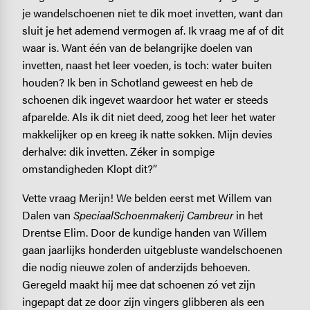
je wandelschoenen niet te dik moet invetten, want dan
sluit je het ademend vermogen af. Ik vraag me af of dit
waar is. Want één van de belangrijke doelen van
invetten, naast het leer voeden, is toch: water buiten
houden? Ik ben in Schotland geweest en heb de
schoenen dik ingevet waardoor het water er steeds
afparelde. Als ik dit niet deed, zoog het leer het water
makkelijker op en kreeg ik natte sokken. Mijn devies
derhalve: dik invetten. Zéker in sompige
omstandigheden Klopt dit?”
Vette vraag Merijn! We belden eerst met Willem van
Dalen van
SpeciaalSchoenmakerij Cambreur
in het
Drentse Elim. Door de kundige handen van Willem
gaan jaarlijks honderden uitgebluste wandelschoenen
die nodig nieuwe zolen of anderzijds behoeven.
Geregeld maakt hij mee dat schoenen zó vet zijn
ingepapt dat ze door zijn vingers glibberen als een