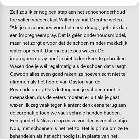
Schoenonderhoud
Zelf zou ik er nog een stap aan het schoenonderhoud
toe willen voegen, laat Willem vanuit Drenthe weten.
“Als je de schoenen voor het eerst draagt, gebruik dan
een impregneerspray. Dat is géén onderhoudsmiddel,
maar het zorgt ervoor dat de schoen minder makkelijk
water opneemt. Daarna ga je pas waxen. De
impregneerspray hoef je niet iedere keer te gebruiken.
Waxen doe je wél regelmatig als de schoen dat vraagt.
Gewoon alles even goed raken, ze hoeven echt niet te
glimmen als het hoofd van Gaston van de
Postcodeloterij. Ook de tong van je schoen moet je
meepakken, dus de veters moeten er uit als je gaat
waxen. Ik zeg vaak tegen klanten: denk eens terug aan
de coronatijd toen we vaak schrale handen hadden.
Een goede lik Nivea erop en ze voelden weer als satijn.
Nou, met schoenen is het net zo. Het is prima om ze te
behandelen als het echt nodig is, in plaats van het