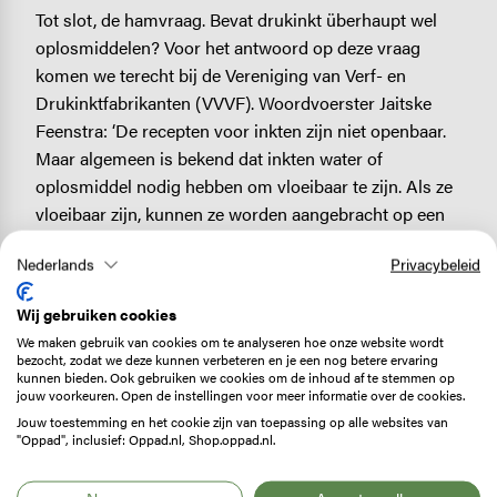
Tot slot, de hamvraag. Bevat drukinkt überhaupt wel
oplosmiddelen? Voor het antwoord op deze vraag
komen we terecht bij de Vereniging van Verf- en
Drukinktfabrikanten (VVVF). Woordvoerster Jaitske
Feenstra: ‘De recepten voor inkten zijn niet openbaar.
Maar algemeen is bekend dat inkten water of
oplosmiddel nodig hebben om vloeibaar te zijn. Als ze
vloeibaar zijn, kunnen ze worden aangebracht op een
substraat, een ondergrond. Bijvoorbeeld een krant. Als
Nederlands
Privacybeleid
de inkt eenmaal op die ondergrond is gedrukt, dan
verdampt het water of oplosmiddel zo snel mogelijk,
Wij gebruiken cookies
anders vervaagt de print. De kleur van de inkt blijft
We maken gebruik van cookies om te analyseren hoe onze website wordt
achter. Wordt er oplosmiddelhoudende inkt gebruikt,
bezocht, zodat we deze kunnen verbeteren en je een nog betere ervaring
kunnen bieden. Ook gebruiken we cookies om de inhoud af te stemmen op
dan resteert er na het drukproces en de droging van de
jouw voorkeuren. Open de instellingen voor meer informatie over de cookies.
inkt een verwaarloosbare hoeveelheid oplosmiddel. Bij
Jouw toestemming en het cookie zijn van toepassing op alle websites van
het gebruik van watergedragen inkten blijft er zelfs
"Oppad", inclusief: Oppad.nl, Shop.oppad.nl.
helemaal geen oplosmiddel achter.’