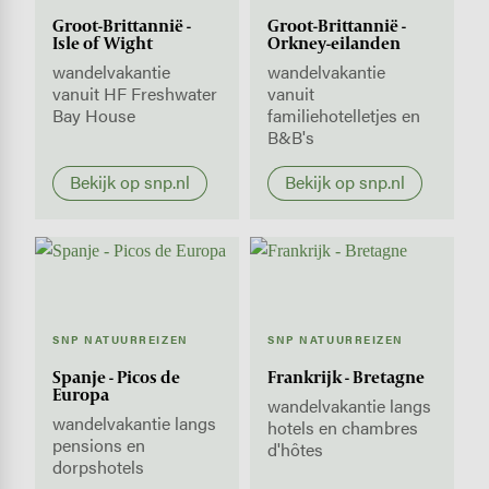
Groot-Brittannië -
Groot-Brittannië -
Isle of Wight
Orkney-eilanden
wandelvakantie
wandelvakantie
vanuit HF Freshwater
vanuit
Bay House
familiehotelletjes en
B&B's
Bekijk op snp.nl
Bekijk op snp.nl
SNP NATUURREIZEN
SNP NATUURREIZEN
Spanje - Picos de
Frankrijk - Bretagne
Europa
wandelvakantie langs
wandelvakantie langs
hotels en chambres
pensions en
d'hôtes
dorpshotels