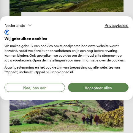
LANDENINFORMATIE
Nederlands
Privacybeleid
Wandelen in Engeland: de
mooiste gebieden en routes
Wij gebruiken cookies
Een toplijst van de beste wandelgebieden en
We maken gebruik van cookies om te analyseren hoe onze website wordt
bezocht, zodat we deze kunnen verbeteren en je een nog betere ervaring
-routes in Engeland? Het is niet te doen!…
kunnen bieden. Ook gebruiken we cookies om de inhoud af te stemmen op
jouw voorkeuren. Open de instellingen voor meer informatie over de cookies.
Lees verder
Jouw toestemming en het cookie zijn van toepassing op alle websites van
"Oppad", inclusief: Oppad.nl, Shop.oppad.nl.
Image
Nee, pas aan
Accepteer alles