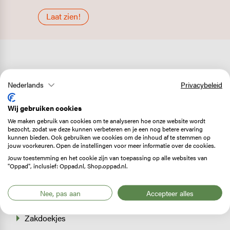
Laat zien!
EHBO / First Aid Kit
Nederlands
Privacybeleid
Vaseline
Wij gebruiken cookies
Blarenpleister
We maken gebruik van cookies om te analyseren hoe onze website wordt
bezocht, zodat we deze kunnen verbeteren en je een nog betere ervaring
Aansteker
kunnen bieden. Ook gebruiken we cookies om de inhoud af te stemmen op
jouw voorkeuren. Open de instellingen voor meer informatie over de cookies.
Veiligheidsspeld
Jouw toestemming en het cookie zijn van toepassing op alle websites van
Gewone pleisters & (druk)verbandje
"Oppad", inclusief: Oppad.nl, Shop.oppad.nl.
Emergency blanket (oververhitting & onderkoeling)
Nee, pas aan
Accepteer alles
Tekentang
Zakdoekjes